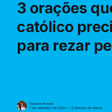
3 orações qu
católico prec
para rezar pe
Victoria Arruda
7 de setembro de 2024 — 2 minutos de leitura