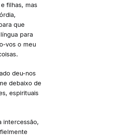
e filhas, mas
órdia,
para que
língua para
ro-vos o meu
oisas.
cado deu-nos
-me debaixo de
, espirituais
 intercessão,
 fielmente