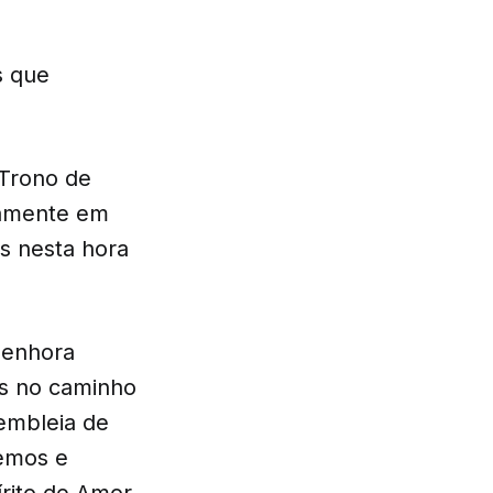
s que
 Trono de
riamente em
s nesta hora
Senhora
is no caminho
sembleia de
remos e
rito de Amor,