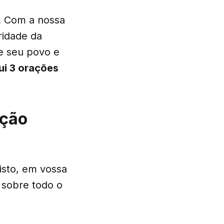
. Com a nossa
ridade da
e seu povo e
ui 3 orações
ição
isto, em vossa
 sobre todo o