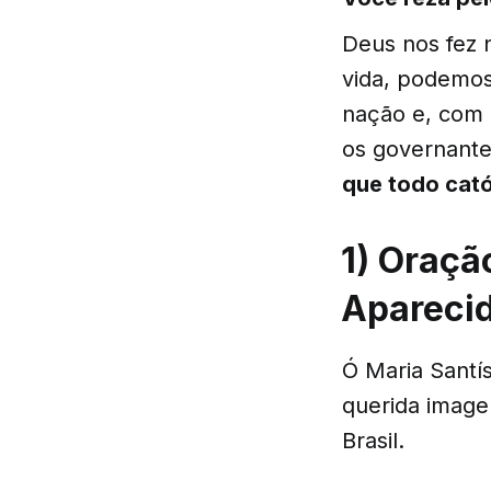
Deus nos fez 
vida, podemos
nação e, com 
os governante
que todo catól
1) Oraçã
Aparecid
Ó Maria Santí
querida image
Brasil.