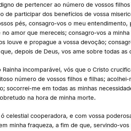
digno de pertencer ao número de vossos filhos 
o de participar dos benefícios de vossa miseric
ossos pés, consagro-vos o meu entendimento, 
no amor que mereceis; consagro-vos a minha 
os louve e propague a vossa devoção; consag
 que, depois de Deus, vos ame sobre todas as c
 Rainha incomparável, vós que o Cristo crucifi
toso número de vossos filhos e filhas; acolhei
o; socorrei-me em todas as minhas necessidades
sobretudo na hora de minha morte.
ó celestial cooperadora, e com vossa poderosa
 em minha fraqueza, a fim de que, servindo-vos