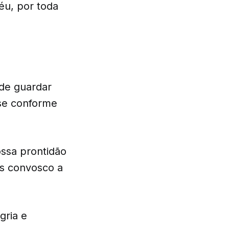
éu, por toda
 de guardar
-se conforme
ssa prontidão
os convosco a
gria e