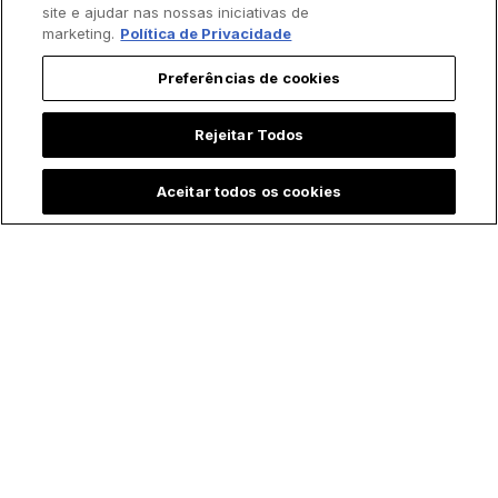
site e ajudar nas nossas iniciativas de
marketing.
Política de Privacidade
Preferências de cookies
Rejeitar Todos
Aceitar todos os cookies
Padre batiza bebê
Menina emociona ao
prematura às
contar que "Maria,
pressas e vídeo
mãe de Jesus" a