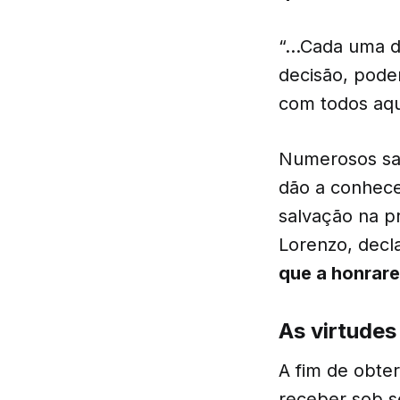
“…Cada uma de
decisão, pode
com todos aqu
Numerosos san
dão a conhece
salvação na pr
Lorenzo, dec
que a honrare
As virtude
A fim de obte
receber sob s