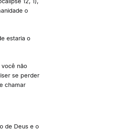
alipse 12, 1),
manidade o
e estaria o
 você não
iser se perder
 e chamar
ho de Deus e o