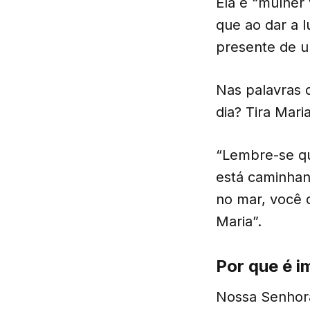
Ela é “mulher 
que ao dar a 
presente de u
Nas palavras d
dia? Tira Mari
“Lembre-se qu
está caminhan
no mar, você 
Maria”.
Por que é 
Nossa Senhora 