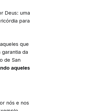
or Deus: uma
ricórdia para
 aqueles que
 garantia da
do de San
undo aqueles
por nós e nos
exemplo,