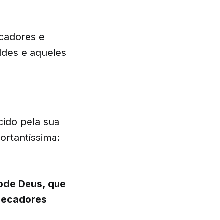
ecadores e
ldes e aqueles
cido pela sua
rtantíssima:
ode Deus, que
 pecadores