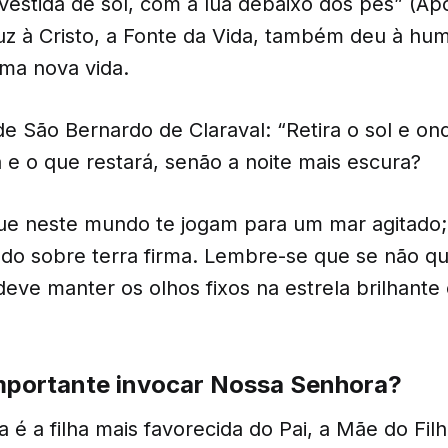
vestida de sol, com a lua debaixo dos pés” (Apoc
luz à Cristo, a Fonte da Vida, também deu à hu
ma nova vida.
e São Bernardo de Claraval: “Retira o sol e ond
a e o que restará, senão a noite mais escura?
e neste mundo te jogam para um mar agitado;
do sobre terra firma. Lembre-se que se não qu
deve manter os olhos fixos na estrela brilhante
importante invocar Nossa Senhora?
é a filha mais favorecida do Pai, a Mãe do Fil