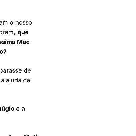
sam o nosso
opram,
que
íssima Mãe
ão?
 parasse de
a ajuda de
fúgio e a