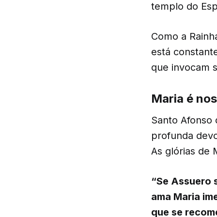
templo do Espí
Como a Rainha
está constant
que invocam s
Maria é nos
Santo Afonso 
profunda devo
As glórias de 
“Se Assuero 
ama Maria ime
que se recom