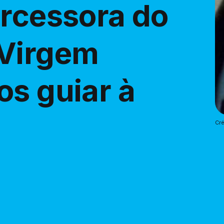
ercessora do
 Virgem
os guiar à
Cré