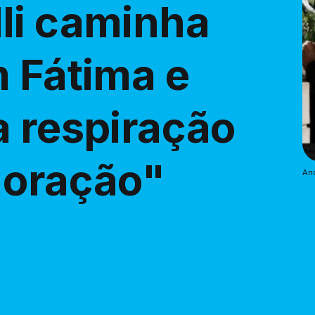
li caminha
m Fátima e
a respiração
 oração"
And