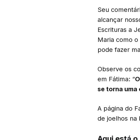
Seu comentári
alcançar noss
Escrituras a J
Maria como o 
pode fazer mai
Observe os co
em Fátima: “
O
se torna uma 
A página do F
de joelhos na 
Aqui está o