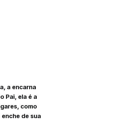
a, a encarna
 Pai, ela é a
lugares, como
e enche de sua
.