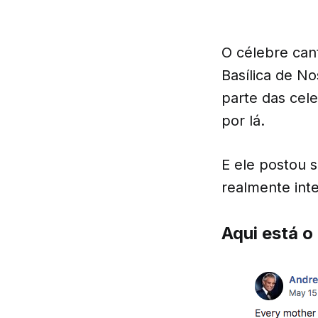
O célebre can
Basílica de N
parte das cel
por lá.
E ele postou 
realmente int
Aqui está o