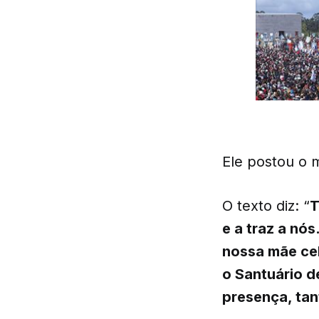
Ele postou o
O texto diz: “
T
e a traz a nós
nossa mãe cel
o Santuário d
presença, tan