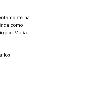
centemente na
ainda como
Virgem Maria
ários