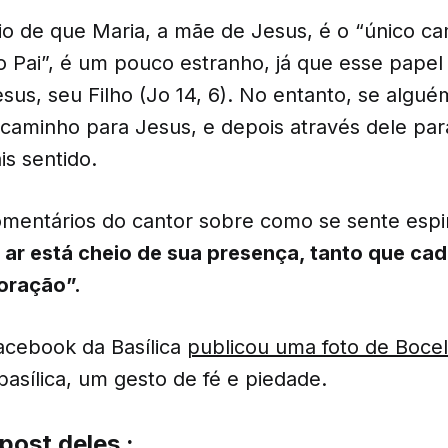
o de que Maria, a mãe de Jesus, é o “único c
o Pai”, é um pouco estranho, já que esse papel
esus, seu Filho (Jo 14, 6). No entanto, se algu
caminho para Jesus, e depois através dele para
s sentido.
mentários do cantor sobre como se sente espi
 ar está cheio de sua presença, tanto que ca
oração”.
acebook da Basílica
publicou uma foto de Bocell
basílica, um gesto de fé e piedade.
post
deles :