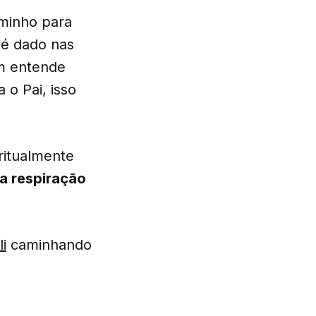
aminho para
 é dado nas
ém entende
 o Pai, isso
ritualmente
da respiração
i
caminhando