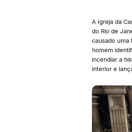
A Igreja da Ca
do Rio de Jan
causado uma t
homem identifi
incendiar a hi
interior e lan