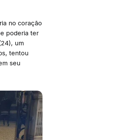
ria no coração
e poderia ter
(24), um
os, tentou
 em seu