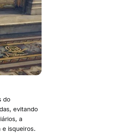
s do
das, evitando
ários, a
e isqueiros.