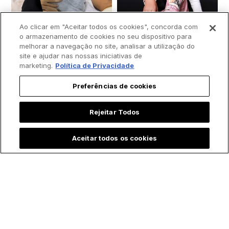
Ao clicar em "Aceitar todos os cookies", concorda com
o armazenamento de cookies no seu dispositivo para
melhorar a navegação no site, analisar a utilização do
site e ajudar nas nossas iniciativas de
marketing.
Política de Privacidade
Padre batiza bebê
Menina emociona ao
Preferências de cookies
prematura às
contar que "Maria,
pressas e vídeo
mãe de Jesus" a
Rejeitar Todos
comove a internet
visitou durante
internação na UTI:
Aceitar todos os cookies
"Ela foi correndo me
salvar"