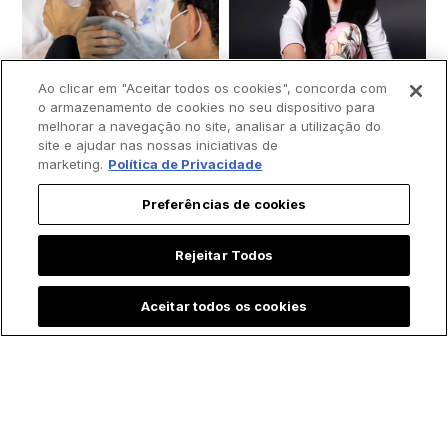
Ao clicar em "Aceitar todos os cookies", concorda com
o armazenamento de cookies no seu dispositivo para
melhorar a navegação no site, analisar a utilização do
site e ajudar nas nossas iniciativas de
marketing.
Política de Privacidade
Preferências de cookies
Padre batiza bebê
Menina emociona ao
prematura às
contar que "Maria,
Rejeitar Todos
pressas e vídeo
mãe de Jesus" a
comove a internet
visitou durante
Aceitar todos os cookies
internação na UTI:
"Ela foi correndo me
salvar"