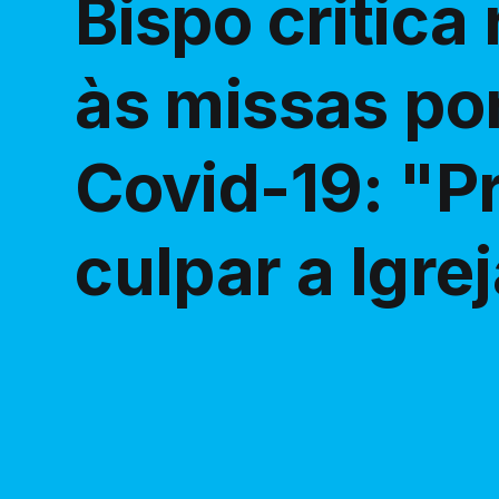
Bispo critica
às missas po
Covid-19: "
culpar a Igre