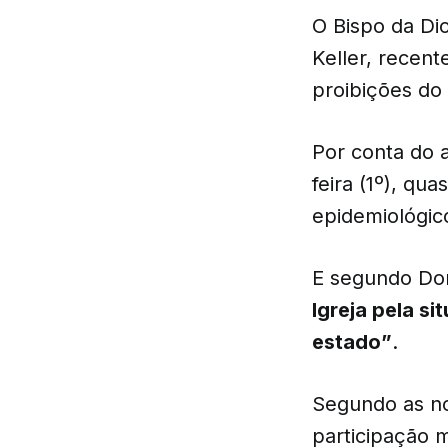
O Bispo da Di
Keller, recen
proibições do 
Por conta do 
feira (1º), qu
epidemiológic
E segundo Do
Igreja pela s
estado”
.
Segundo as no
participação 