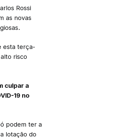
arlos Rossi
m as novas
giosas.
 esta terça-
alto risco
m culpar a
OVID-19 no
só podem ter a
a lotação do