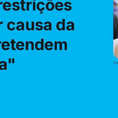
 restrições
r causa da
Pretendem
ja"
Cré