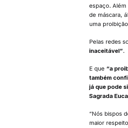
espaço. Além 
de máscara, ál
uma proibição
Pelas redes so
inaceitável”
.
E que
“a proi
também config
já que pode si
Sagrada Eucar
“Nós bispos d
maior respeito