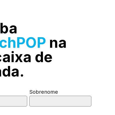
ba
rchPOP
na
caixa de
ada.
Sobrenome