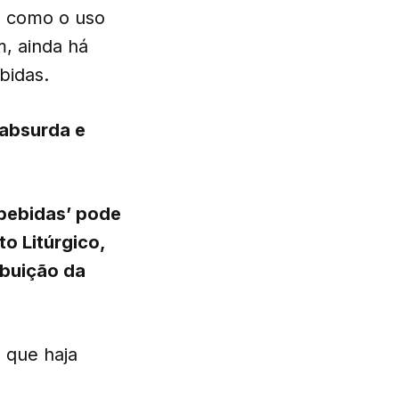
, como o uso
m, ainda há
bidas.
 absurda e
 bebidas’ pode
o Litúrgico,
ribuição da
 que haja