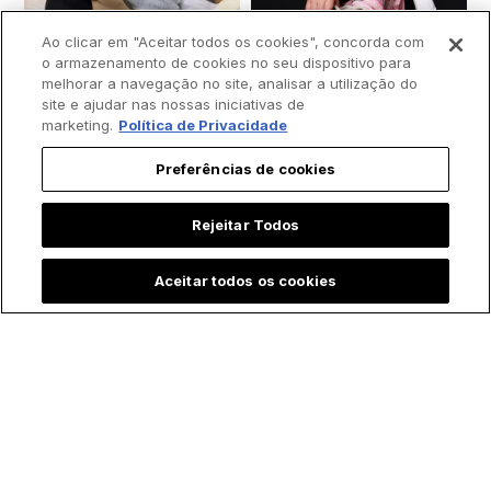
Ao clicar em "Aceitar todos os cookies", concorda com
o armazenamento de cookies no seu dispositivo para
melhorar a navegação no site, analisar a utilização do
site e ajudar nas nossas iniciativas de
marketing.
Política de Privacidade
Padre batiza bebê
Menina emociona ao
Preferências de cookies
prematura às
contar que "Maria,
pressas e vídeo
mãe de Jesus" a
Rejeitar Todos
comove a internet
visitou durante
internação na UTI:
Aceitar todos os cookies
"Ela foi correndo me
salvar"