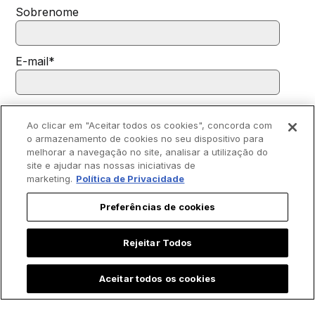
Sobrenome
E-mail
*
Eu concordo em receber outras comunicações da EWTN.
Ao clicar em "Aceitar todos os cookies", concorda com
Você pode cancelar a inscrição a qualquer momento. Para obter mais
o armazenamento de cookies no seu dispositivo para
informações sobre como cancelar a inscrição, nossas práticas de
privacidade e como estamos comprometidos em proteger e respeitar
melhorar a navegação no site, analisar a utilização do
sua privacidade, por favor, consulte nossa
Política de Privacidade
.
site e ajudar nas nossas iniciativas de
marketing.
Política de Privacidade
Preferências de cookies
Rejeitar Todos
Aceitar todos os cookies