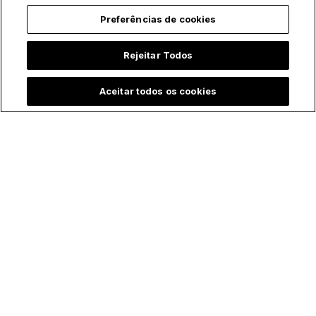
Preferências de cookies
Rejeitar Todos
Aceitar todos os cookies
Padre batiza bebê
Menina emociona ao
prematura às
contar que "Maria,
pressas e vídeo
mãe de Jesus" a
comove a internet
visitou durante
internação na UTI:
"Ela foi correndo me