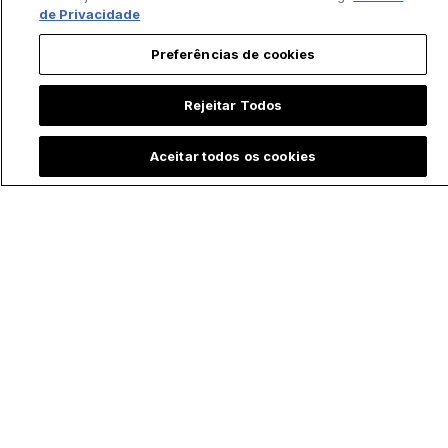
de Privacidade
Preferências de cookies
Rejeitar Todos
Aceitar todos os cookies
Padre batiza bebê
Menina emociona ao
prematura às
contar que "Maria,
pressas e vídeo
mãe de Jesus" a