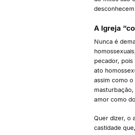
desconhecem o
A Igreja “
Nunca é demai
homossexuais,
pecador, pois
ato homossexu
assim como o 
masturbação, 
amor como do
Quer dizer, o
castidade que,