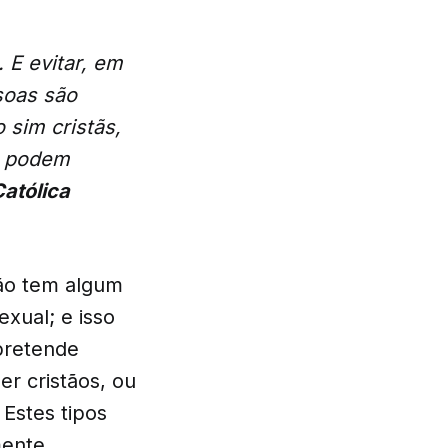
 E evitar, em
ssoas são
 sim cristãs,
ue podem
atólica
tão tem algum
xual; e isso
pretende
r cristãos, ou
Estes tipos
mente