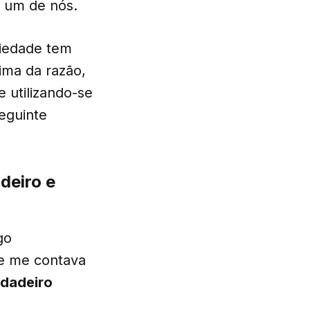
a um de nós.
ciedade tem
ima da razão,
 utilizando-se
seguinte
deiro e
go
ue me contava
rdadeiro