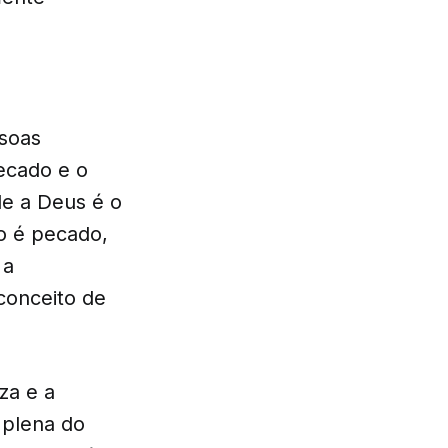
ssoas
pecado e o
de a Deus é o
o é pecado,
 a
conceito de
za e a
 plena do