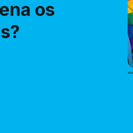
dena os
s?
Wik