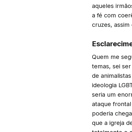
aqueles irmãos
a fé com coer
cruzes, assim
Esclarecime
Quem me segue
temas, sei ser
de animalistas
ideologia LGB
seria um enor
ataque fronta
poderia chega
que a igreja d