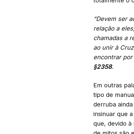
totalmente o c
“Devem ser ac
relação a eles
chamadas a re
ao unir à Cru
encontrar por
§2358
.
Em outras pal
tipo de manual
derruba ainda
insinuar que 
que, devido à
de mitos são 