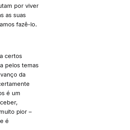
lutam por viver
as as suas
amos fazê-lo.
a certos
ja pelos temas
 avanço da
 certamente
os é um
rceber,
muito pior –
de é