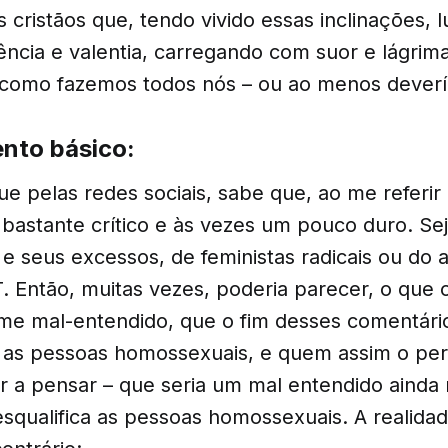
 cristãos que, tendo vivido essas inclinações, 
ência e valentia, carregando com suor e lágrim
 como fazemos todos nós – ou ao menos deverí
nto básico:
 pelas redes sociais, sabe que, ao me referir 
 bastante crítico e às vezes um pouco duro. Se
 e seus excessos, de feministas radicais ou do
T. Então, muitas vezes, poderia parecer, o que
me mal-entendido, que o fim desses comentári
l as pessoas homossexuais, e quem assim o pe
r a pensar – que seria um mal entendido ainda 
esqualifica as pessoas homossexuais. A realida