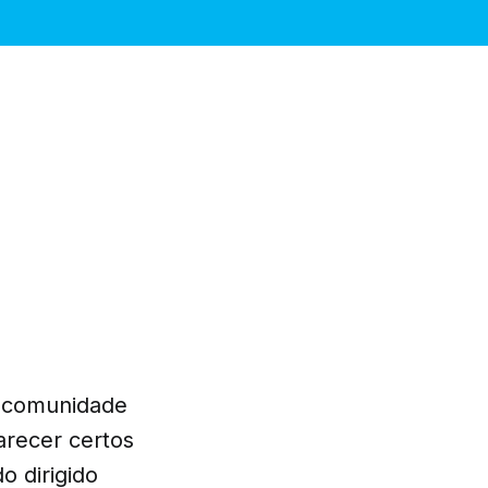
a comunidade
arecer certos
o dirigido