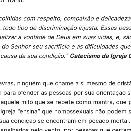
ontrário:
olhidas com respeito, compaixão e delicadeza.
, todo tipo de discriminação injusta. Essas pe
alizar a vontade de Deus em suas vidas, e, são
z do Senhor seu sacrifício e as dificuldades q
 causa da sua condição.”
Catecismo da Igreja C
avras, ninguém que chame a si mesmo de cris
 para ofender as pessoas por sua orientação se
 aquele mito que se repete como mantra, que 
a igreja “ensina” que homossexuais não podem se
 sua condição se encontram em pecado mortal. 
espalhados pelo vento, por pessoas que certa