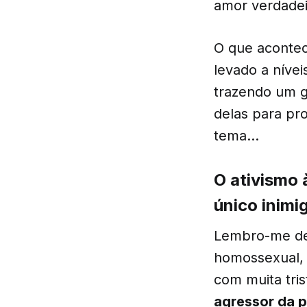
amor verdadei
O que acontec
levado a nívei
trazendo um g
delas para pro
tema…
O ativismo 
único inimi
Lembro-me de
homossexual, 
com muita tri
agressor da 