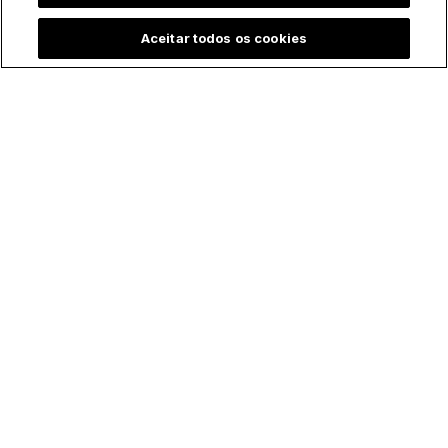
Aceitar todos os cookies
Padre batiza bebê
Menina emociona ao
prematura às
contar que "Maria,
pressas e vídeo
mãe de Jesus" a