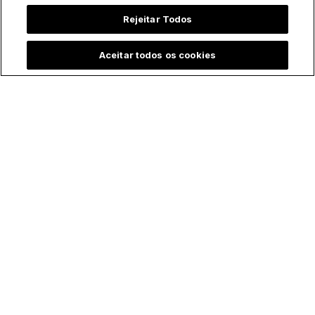
Rejeitar Todos
Aceitar todos os cookies
Padre batiza bebê
Menina emociona ao