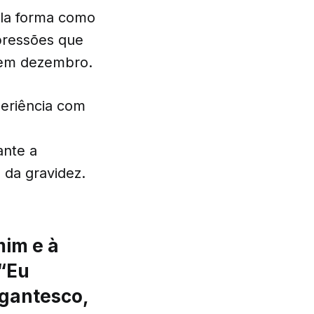
ela forma como
pressões que
m dezembro.
periência com
ante a
 da gravidez.
mim e à
 “Eu
igantesco,