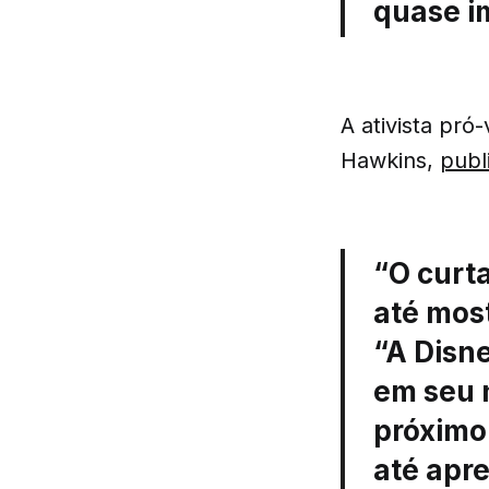
quase i
A ativista pr
Hawkins,
publ
“O curt
até mos
“A Disn
em seu 
próximo 
até apr