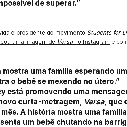
mpossível de superar.”
ó-vida e presidente do movimento
Students for Li
icou uma imagem de
Versa
no Instagram
e com
a mostra uma família esperando u
tra o bebê se mexendo no útero.”
ey está promovendo uma mensage
novo curta-metragem,
Versa
, que 
mês. A história mostra uma família
esenta um bebê chutando na barrig