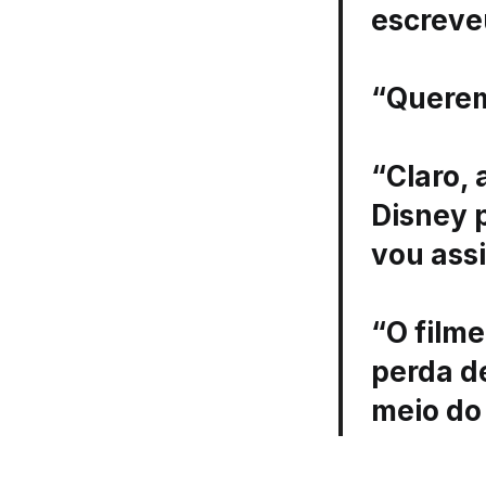
escreve
“Querem
“Claro,
Disney p
vou assi
“O filme
perda de
meio do 