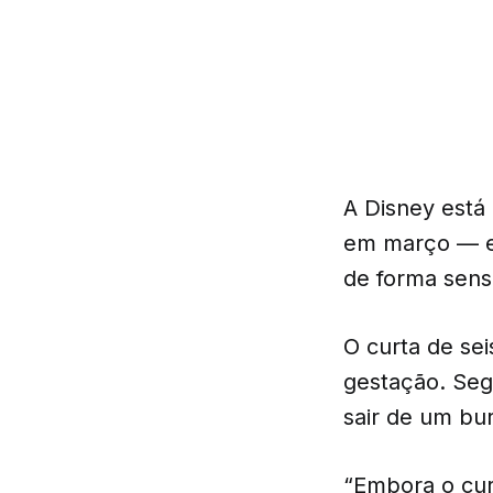
A Disney está
em março — e o
de forma sens
O curta de se
gestação. Seg
sair de um bu
“Embora o cur