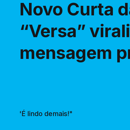
Novo Curta d
“Versa” vira
mensagem pr
'É lindo demais!"