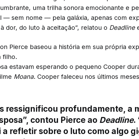
umbrante, uma trilha sonora emocionante e p
al — sem nome — pela galáxia, apenas com ex
 à dor, do luto à aceitação”, relatou o
Deadline
e
con Pierce baseou a história em sua própria ex
filho.
osa estavam esperando o pequeno Cooper dur
filme
Moana
. Cooper faleceu nos últimos meses
os ressignificou profundamente, a 
sposa”, contou Pierce ao
Deadline
.
a refletir sobre o luto como algo g