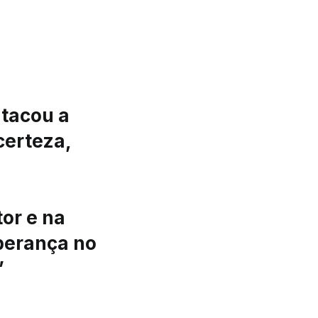
atacou a
certeza,
tor e na
sperança no
”