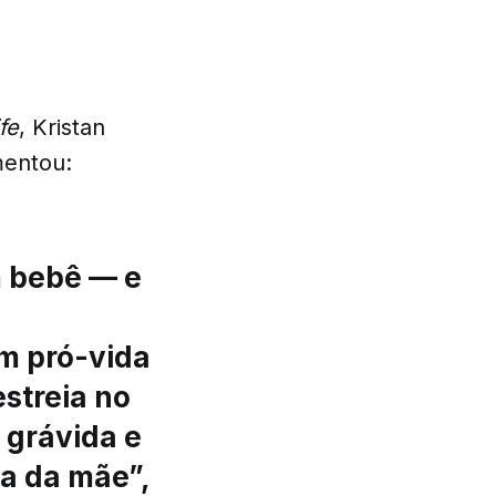
fe
, Kristan
entou:
m bebê — e
m pró-vida
estreia no
 grávida e
a da mãe”,