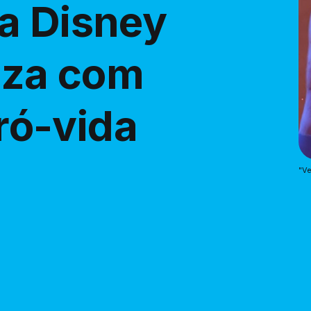
a Disney
liza com
ó-vida
"Ve