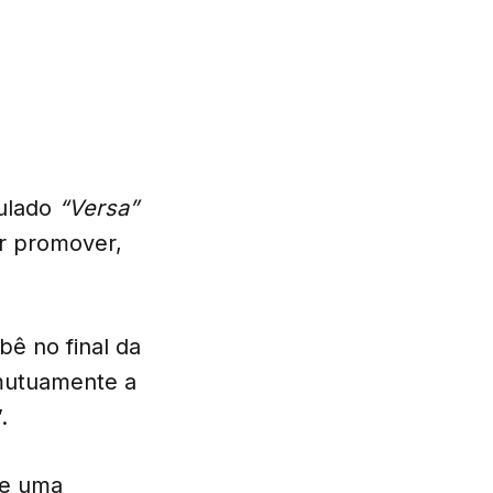
tulado
“Versa”
or promover,
ê no final da
 mutuamente a
.
de uma