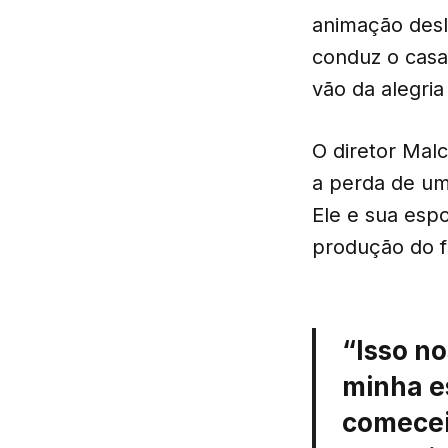
animação desl
conduz o cas
vão da alegria
O diretor Mal
a perda de um 
Ele e sua esp
produção do 
“Isso n
minha e
comecei 