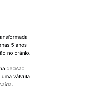
transformada
enas 5 anos
ão no crânio.
uma decisão
e uma válvula
aída.