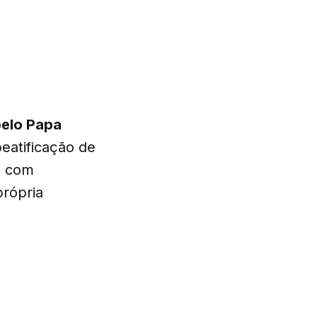
pelo Papa
beatificação de
fé com
própria