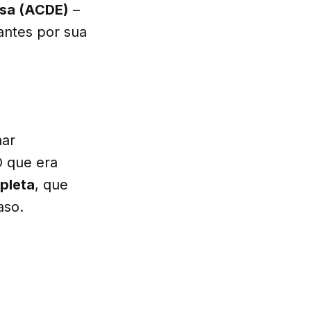
esa (ACDE)
–
antes por sua
nar
O que era
pleta
, que
aso.