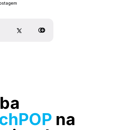
postagem
ba
rchPOP
na