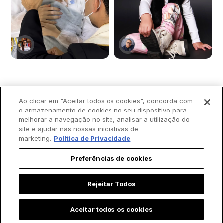
Padre batiza bebê
Menina emociona ao
Ao clicar em "Aceitar todos os cookies", concorda com
prematura às
contar que "Maria,
o armazenamento de cookies no seu dispositivo para
melhorar a navegação no site, analisar a utilização do
pressas e vídeo
mãe de Jesus" a
site e ajudar nas nossas iniciativas de
comove a internet
visitou durante
marketing.
Política de Privacidade
internação na UTI:
"Ela foi correndo me
Preferências de cookies
salvar"
Rejeitar Todos
Aceitar todos os cookies