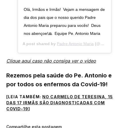
Olá, Irmãos e Irmãs!⁣⁣ ⁣⁣ Vejam a mensagem de
dia dos pais que o nosso querido Padre
Antonio Maria preparou para vocês!⁣⁣ ⁣⁣ Deus
nos abençoe!🙏⁣⁣ ⁣⁣ Equipe Pe. Antonio Maria
A post shared by
Padre Antonio Maria
(@padreantoniomaria.original) on
Clique aqui caso não consiga ver o vídeo
Rezemos pela saúde do Pe. Antonio e
por todos os enfermos da Covid-19!
[LEIA TAMBÉM:
NO CARMELO DE TERESINA, 15
DAS 17 IRMÃS SÃO DIAGNOSTICADAS COM
COVID-19
]
Compartilhe esta postagem