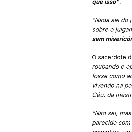
que isso”
.
“Nada sei do 
sobre o julga
sem misericór
O sacerdote d
roubando e op
fosse como aq
vivendo na po
Céu, da mesma
“Não sei, mas
parecido com 
caminhos, um 