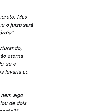
ncreto. Mas
que
o juízo será
órdia
”
.
orturando,
ção eterna
do-se e
s levaria ao
, nem algo
lou de dois
nação?”.