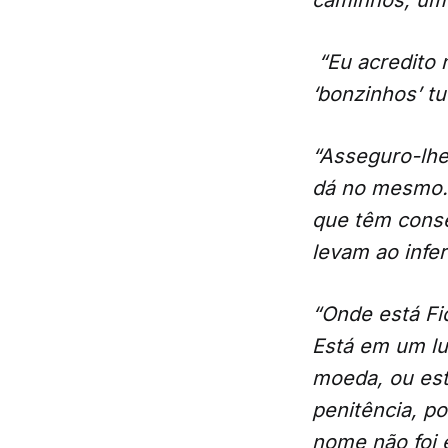
“Eu acredito n
‘bonzinhos’ t
“Asseguro-lhe
dá no mesmo. 
que têm conse
levam ao infer
“Onde está Fi
Está em um lug
moeda, ou est
penitência, p
nome não foi 