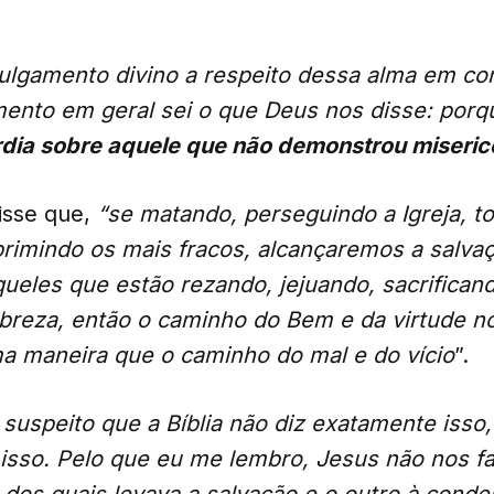
julgamento divino a respeito dessa alma em co
mento em geral sei o que Deus nos disse: por
dia sobre aquele que não demonstrou miseric
isse que,
“se matando, perseguindo a Igreja, t
rimindo os mais fracos, alcançaremos a salva
ueles que estão rezando, jejuando, sacrifican
breza, então o caminho do Bem e da virtude no
 maneira que o caminho do mal e do vício
”.
 suspeito que a Bíblia não diz exatamente isso
isso. Pelo que eu me lembro, Jesus não nos fa
dos quais levava a salvação e o outro à conde