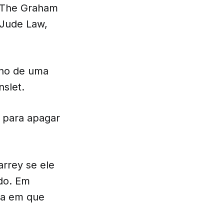
o The Graham
 Jude Law,
erno de uma
slet.
 para apagar
rrey se ele
do. Em
ça em que