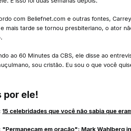
ele. E isso foi duas semanas depois."
rdo com Beliefnet.com e outras fontes, Carrey 
e mais tarde se tornou presbiteriano, o ator n
.
ndo ao 60 Minutes da CBS, ele disse ao entrevi
muçulmano, sou cristão. Eu sou o que você quis
por ele!
:
15 celebridades que você não sabia que eram
:
"Permaneçam em oração": Mark Wahlberg in