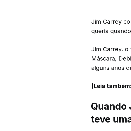
Jim Carrey co
queria quando
Jim Carrey, o
Máscara, Debi
alguns anos q
[Leia também
Quando J
teve uma