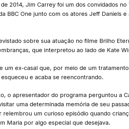
e 2014, Jim Carrey foi um dos convidados n
a BBC One junto com os atores Jeff Daniels e
revistado sobre sua atuação no filme Brilho Et
branças, que interpretou ao lado de Kate Win
re um ex-casal que, por meio de um tratamento
 esqueceu e acaba se reencontrando.
o, o apresentador do programa perguntou a Ca
evisitar uma determinada memória de seu passa
or relembrou um curioso episódio quando crian
em Maria por algo especial que desejava.