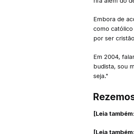
rifa além do d
Embora de aco
como católico 
por ser cristão
Em 2004, fala
budista, sou 
seja."
Rezemos 
[Leia também
[Leia também