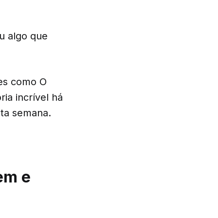
u algo que
mes como O
ia incrível há
sta semana.
em e