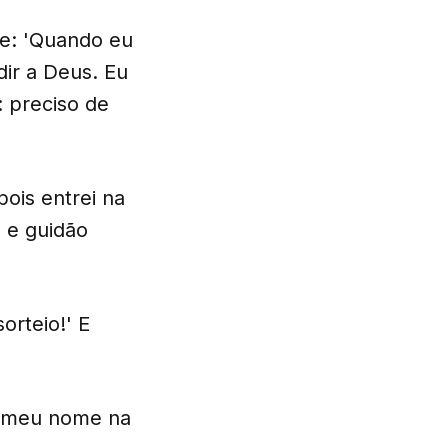
se: 'Quando eu
dir a Deus. Eu
: preciso de
pois entrei na
 e guidão
orteio!' E
ou meu nome na