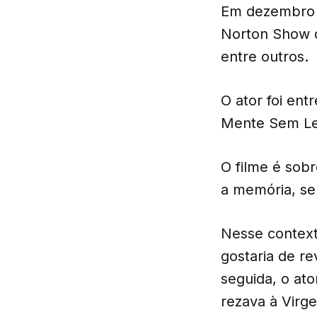
Em dezembro d
Norton Show d
entre outros.
O ator foi ent
Mente Sem Lem
O filme é sob
a memória, se
Nesse context
gostaria de r
seguida, o at
rezava à Virg