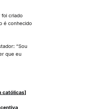
foi criado
ão é conhecido
stador: “Sou
er que eu
 católicas
]
centiva