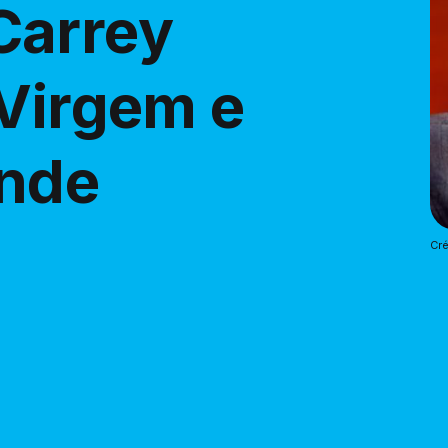
Carrey
 Virgem e
ande
Cré