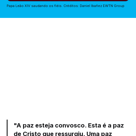
Papa Leão XIV saudando os fiéis. Créditos: Daniel Ibañez EWTN Group
"A paz esteja convosco. Esta é a paz
de Cristo que ressurgiu. Uma paz