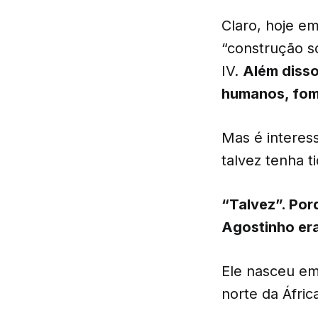
Claro, hoje em
“construção so
IV.
Além disso
humanos, fom
Mas é interess
talvez tenha 
“Talvez”. Po
Agostinho era
Ele nasceu em
norte da Áfric