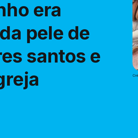
nho era
da pele de
es santos e
greja
Cré