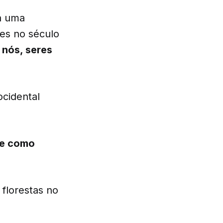
 a uma
ões no século
 nós, seres
ocidental
te como
florestas no