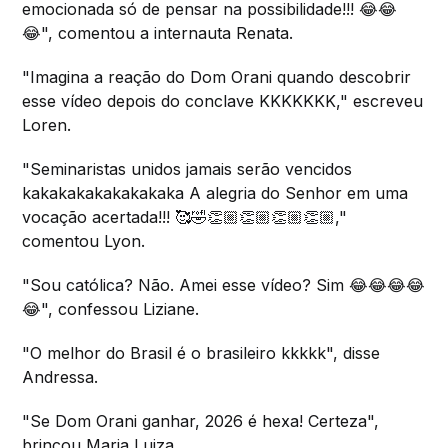
emocionada só de pensar na possibilidade!!! 😂😂
😂", comentou a internauta Renata.
"Imagina a reação do Dom Orani quando descobrir
esse vídeo depois do conclave KKKKKKK," escreveu
Loren.
"Seminaristas unidos jamais serão vencidos
kakakakakakakakaka A alegria do Senhor em uma
vocação acertada!!! 🥰🤣👏🏼👏🏼👏🏼👏🏼,"
comentou Lyon.
"Sou católica? Não. Amei esse vídeo? Sim 😂😂😂😂
😂", confessou Liziane.
"O melhor do Brasil é o brasileiro kkkkk", disse
Andressa.
"Se Dom Orani ganhar, 2026 é hexa! Certeza",
brincou Maria Luiza.