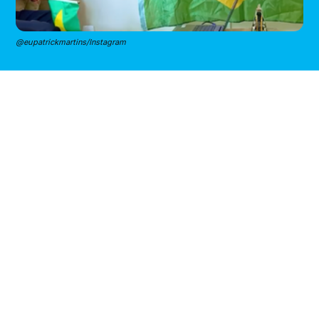
@eupatrickmartins/Instagram