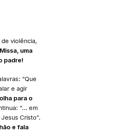
 de violência,
 Missa, uma
do padre!
alavras: “Que
lar e agir
olha para o
ntinua: “… em
Jesus Cristo”.
hão e fala