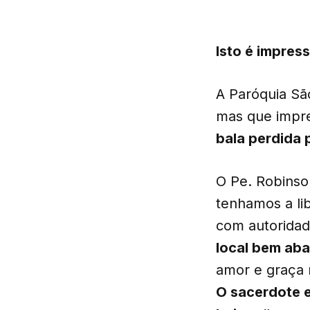
Isto é impres
A Paróquia São
mas que impre
bala perdida 
O Pe. Robinso
tenhamos a li
com autorida
local bem abai
amor e graça 
O sacerdote e