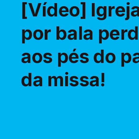
[Vídeo] Igrej
por bala perd
aos pés do p
da missa!