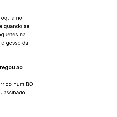
róquia no
sa quando se
oguetes na
u o gesso da
tregou ao
o
orrido num BO
, assinado