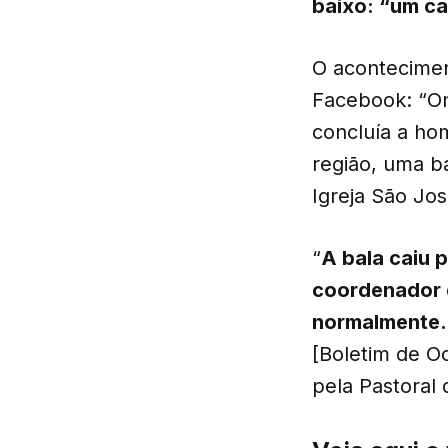
baixo: “um ca
O acontecimen
Facebook: “On
concluía a ho
região, uma ba
Igreja São Jos
“
A bala caiu 
coordenador 
normalmente.
[Boletim de Oc
pela Pastoral