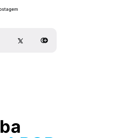
postagem
ba