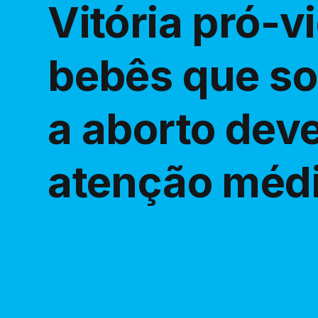
Vitória pró-v
bebês que s
a aborto dev
atenção médi