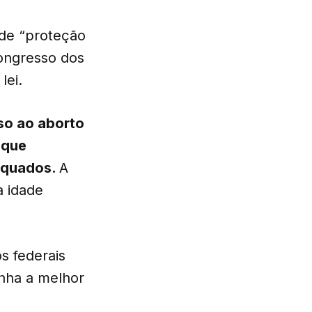
 de “proteção
Congresso dos
lei.
so ao aborto
 que
equados.
A
a idade
s federais
enha a melhor