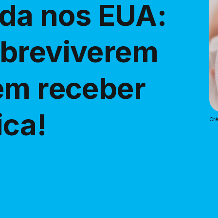
ida nos EUA:
obreviverem
em receber
ca!
Cré