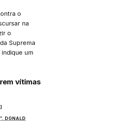
ontra o
iscursar na
ir o
a da Suprema
 indique um
rem vítimas
P
]
”, DONALD