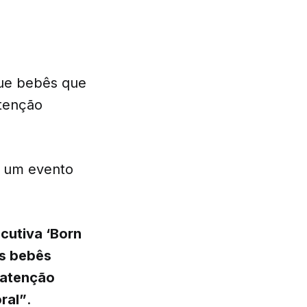
que bebês que
atenção
e um evento
cutiva ‘Born
os bebês
 atenção
ral”
.