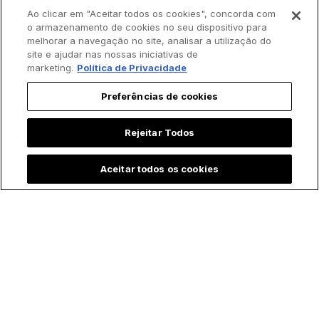
Ao clicar em "Aceitar todos os cookies", concorda com
o armazenamento de cookies no seu dispositivo para
melhorar a navegação no site, analisar a utilização do
site e ajudar nas nossas iniciativas de
marketing.
Política de Privacidade
Preferências de cookies
Rejeitar Todos
Aceitar todos os cookies
Padre batiza bebê
Menina emociona ao
prematura às
contar que "Maria,
pressas e vídeo
mãe de Jesus" a
comove a internet
visitou durante
internação na UTI:
"Ela foi correndo me
salvar"