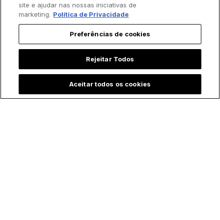
site e ajudar nas nossas iniciativas de
marketing.
Política de Privacidade
Preferências de cookies
Rejeitar Todos
Aceitar todos os cookies
Padre batiza bebê
Menina emociona ao
prematura às
contar que "Maria,
pressas e vídeo
mãe de Jesus" a