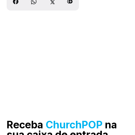
Receba
ChurchPOP
na
sua
caixa de entrada.