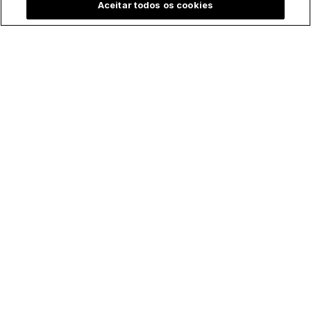
Aceitar todos os cookies
Padre batiza bebê
Menina emociona ao
prematura às
contar que "Maria,
pressas e vídeo
mãe de Jesus" a
comove a internet
visitou durante
internação na UTI: