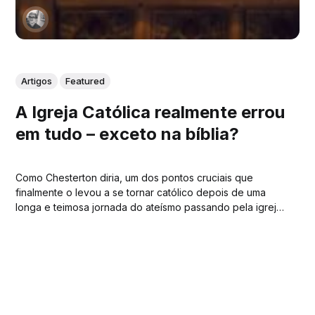
Artigos
Featured
A Igreja Católica realmente errou
em tudo – exceto na bíblia?
Como Chesterton diria, um dos pontos cruciais que
finalmente o levou a se tornar católico depois de uma
longa e teimosa jornada do ateísmo passando pela igreja
anglicana foi o entendimento profundo da escritura e um
melhor entendimento da formação histórica do canôn
bíblico. Este foi o caso da minha...