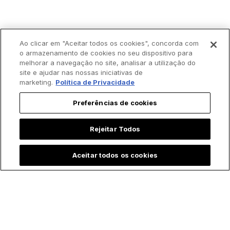
Ao clicar em "Aceitar todos os cookies", concorda com
o armazenamento de cookies no seu dispositivo para
melhorar a navegação no site, analisar a utilização do
site e ajudar nas nossas iniciativas de
marketing.
Política de Privacidade
Preferências de cookies
Rejeitar Todos
Gostou de nossas
histórias?
Receba-as em
Aceitar todos os cookies
sua caixa de entrada!