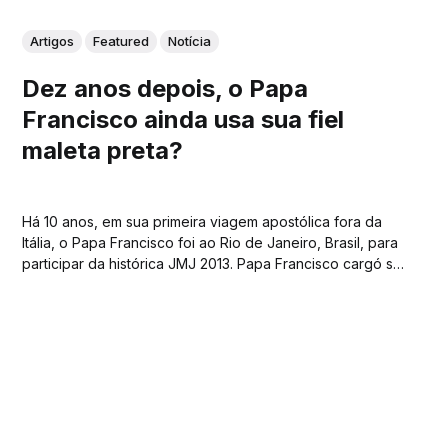
Artigos
Featured
Notícia
Dez anos depois, o Papa
Francisco ainda usa sua fiel
maleta preta?
Há 10 anos, em sua primeira viagem apostólica fora da
Itália, o Papa Francisco foi ao Rio de Janeiro, Brasil, para
participar da histórica JMJ 2013. Papa Francisco cargó su
maleta rumbo a Brasil y a bordo defendió a los ancianos
“víctimas de la cultura del rechazo” pic.twitter.com/...