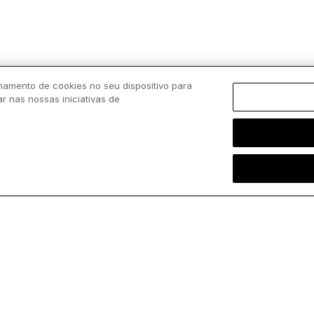
imponente fachada da Basílica de São Pedro.
f
Peregrinos de todo o mundo já contemplam
c
este belo registro enquanto contamos os dias
para a primeira missa...
namento de cookies no seu dispositivo para
ar nas nossas iniciativas de
Carregar mais