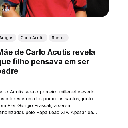
Artigos
Carlo Acutis
Santos
Mãe de Carlo Acutis revela
que filho pensava em ser
padre
arlo Acutis será o primeiro millenial elevado
os altares e um dos primeiros santos, junto
om Pier Giorgio Frassati, a serem
anonizados pelo Papa Leão XIV. Apesar da
ouca idade -faleceu aos 15 anos em
ecorrência de uma leucemia-, Carlo é