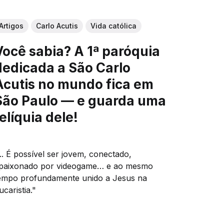
Artigos
Carlo Acutis
Vida católica
Você sabia? A 1ª paróquia
dedicada a São Carlo
Acutis no mundo fica em
São Paulo — e guarda uma
relíquia dele!
... É possível ser jovem, conectado,
paixonado por videogame… e ao mesmo
empo profundamente unido a Jesus na
ucaristia."