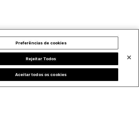
amoso por seu apostolado virtual. Mesmo
om grande habilidade...
Preferências de cookies
Rejeitar Todos
Aceitar todos os cookies