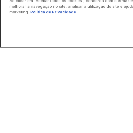
Ao clicar em "Aceitar todos os cookies", concorda com o armaze
melhorar a navegação no site, analisar a utilização do site e ajud
sua caixa de 
marketing.
Política de Privacidade
Faça santas todas as coisas!