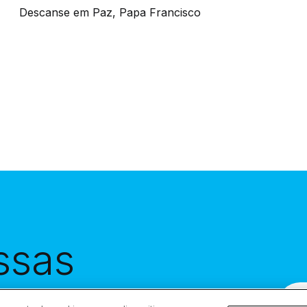
Descanse em Paz, Papa Francisco
ssas
eba-as em