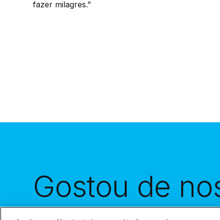
fazer milagres.”
Gostou de no
histórias?
Rec