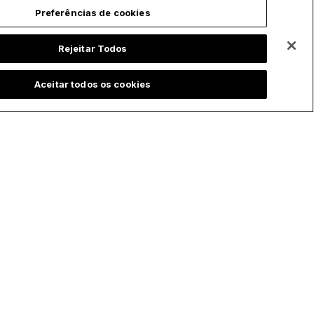
Preferências de cookies
Rejeitar Todos
Aceitar todos os cookies
ChurchPOP Global
Privacidade
English
Política de
Privacidade
Español
Preferências de