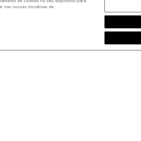
namento de cookies no seu dispositivo para
ar nas nossas iniciativas de
entrada!
Siga-nos
ChurchPOP
Facebook
Sobre
X
Autores