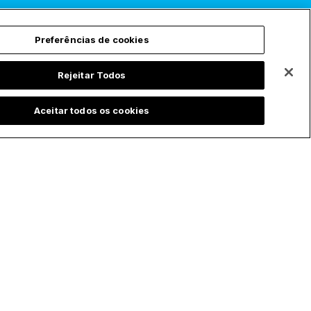
Assinar
Preferências de cookies
Rejeitar Todos
Aceitar todos os cookies
ChurchPOP Global
Privacidade
English
Política de