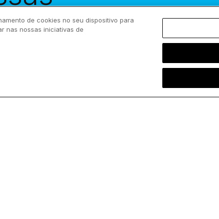
eba-as em
namento de cookies no seu dispositivo para
ar nas nossas iniciativas de
entrada!
Siga-nos
ChurchPOP
Facebook
Sobre