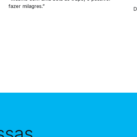
fazer milagres.”
D
ssas