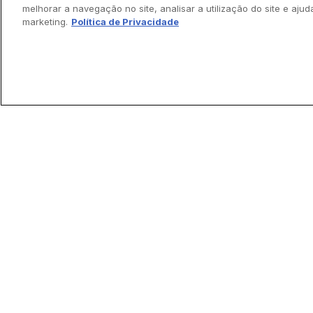
melhorar a navegação no site, analisar a utilização do site e ajud
sua caixa de 
marketing.
Política de Privacidade
Faça santas todas as coisas!