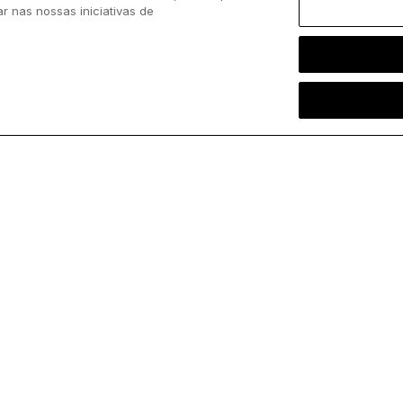
ar nas nossas iniciativas de
entrada!
Siga-nos
ChurchPOP
Facebook
Sobre
X
Autores