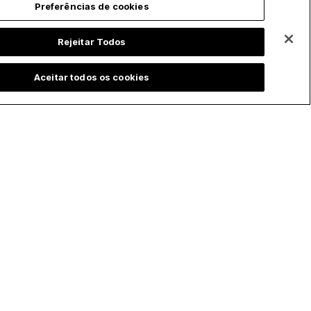
Preferências de cookies
Rejeitar Todos
Aceitar todos os cookies
ChurchPOP Global
Privacidade
English
Política de
Privacidade
Español
Preferências de