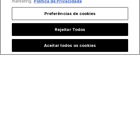
marketing.
Política de Privacidade
Preferências de cookies
Rejeitar Todos
Aceitar todos os cookies
artigo
Viral
virais católicos
"Deixai as crianças vir a mim": o
bebê brasileiro vestido de Papa
que foi abençoado pelo próprio
Leão XIV no Vaticano