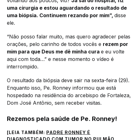
voltando aos poucos, viu?
Já saí do hospital, fiz
uma cirurgia e estou aguardando o resultado de
uma biópsia. Continuem rezando por mim”,
disse
ele.
“Não posso falar muito, mas quero agradecer pelas
orações, pelo carinho de todos vocês e
rezem por
mim para que Deus me dê minha cura
e eu volte
aqui com toda…” e nesse momento o vídeo é
interrompido.
O resultado da biópsia deve sair na sexta-feira (29).
Enquanto isso, Pe. Ronney informou que está
hospedado na residência do arcebispo de Fortaleza,
Dom José Antônio, sem receber visitas.
Rezemos pela saúde de Pe. Ronney!
[LEIA TAMBÉM:
PADRE RONNEY É
DIAGNOSTICADO COM TUMOR NO PULMÃO,