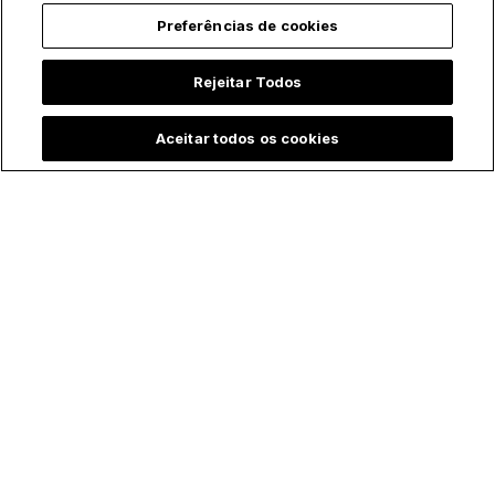
pressas e vídeo
mãe de Jesus" a
Preferências de cookies
comove a internet
visitou durante
internação na UTI:
Rejeitar Todos
"Ela foi correndo me
salvar"
Aceitar todos os cookies