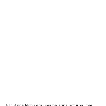
A Ir. Anna Nobili era uma bailarina noturna, mas