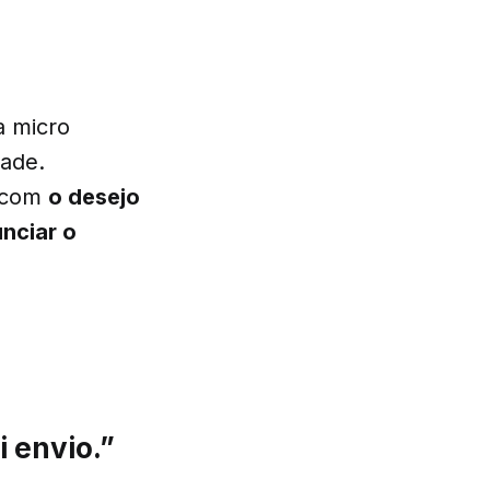
a micro
dade.
a com
o desejo
nciar o
i envio.”