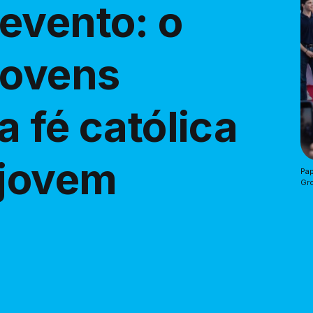
evento: o
Jovens
 fé católica
 jovem
Pap
Gr