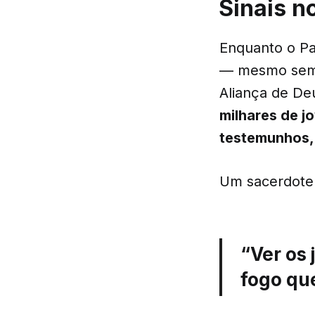
Sinais n
Enquanto o P
— mesmo sem u
Aliança de De
milhares de j
testemunhos,
Um sacerdote
“Ver os
fogo que