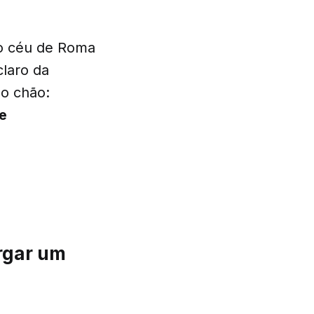
o céu de Roma
laro da
no chão:
re
rgar um