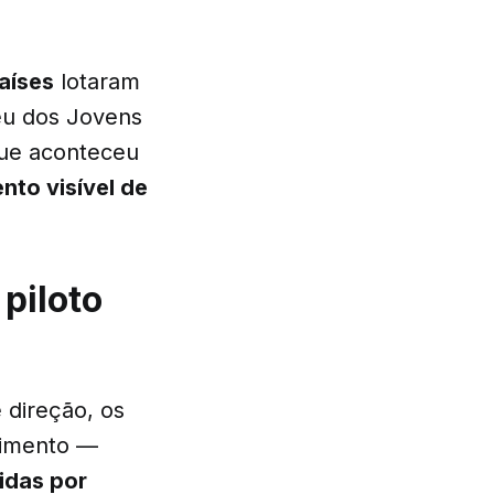
aíses
lotaram
eu dos Jovens
ue aconteceu
to visível de
piloto
 direção, os
nimento —
idas por