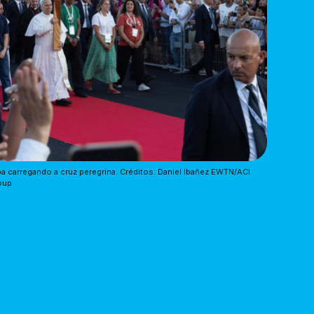
a carregando a cruz peregrina. Créditos: Daniel Ibañez EWTN/ACI 
oup