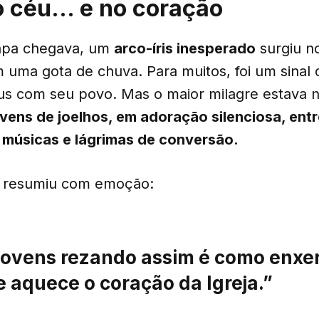
o céu… e no coração
apa chegava, um
arco-íris inesperado
surgiu n
ma gota de chuva. Para muitos, foi um sinal c
us com seu povo. Mas o maior milagre estava 
ovens de joelhos, em adoração silenciosa, ent
 músicas e lágrimas de conversão.
 resumiu com emoção:
 jovens rezando assim é como enxe
 aquece o coração da Igreja.”