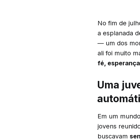
No fim de jul
a esplanada d
— um dos mom
ali foi muito 
fé, esperança
Uma juve
automát
Em um mundo q
jovens reuni
buscavam
sen