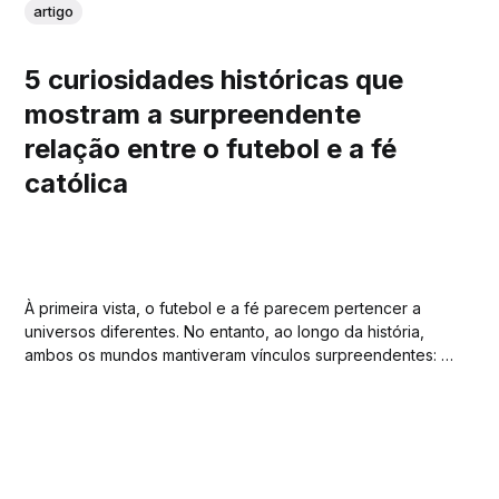
artigo
5 curiosidades históricas que
mostram a surpreendente
relação entre o futebol e a fé
católica
À primeira vista, o futebol e a fé parecem pertencer a
universos diferentes. No entanto, ao longo da história,
ambos os mundos mantiveram vínculos surpreendentes: o
que acontece em um campo de futebol encontrou
numerosos pontos de encontro com aquilo que vivemos
diariamente como cristãos. No jogo, vivenciam-se
espaços...