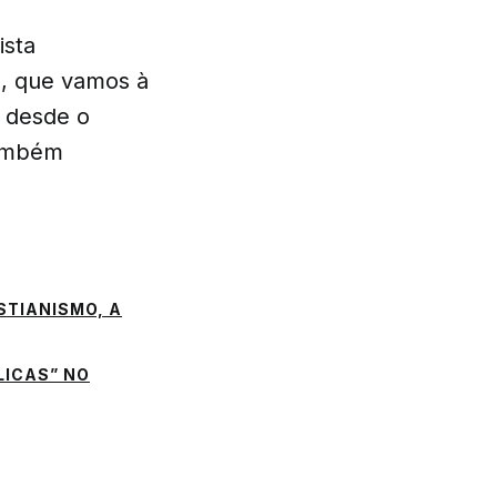
ista
s, que vamos à
a desde o
também
ISTIANISMO, A
LICAS” NO