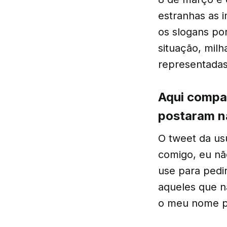
estranhas as 
os slogans po
situação, mil
representadas
Aqui compa
postaram n
O tweet da usu
comigo, eu nã
use para pedi
aqueles que n
o meu nome pa