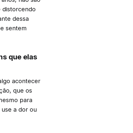
e distorcendo
ante dessa
 se sentem
s que elas
 algo acontecer
ção, que os
 mesmo para
use a dor ou