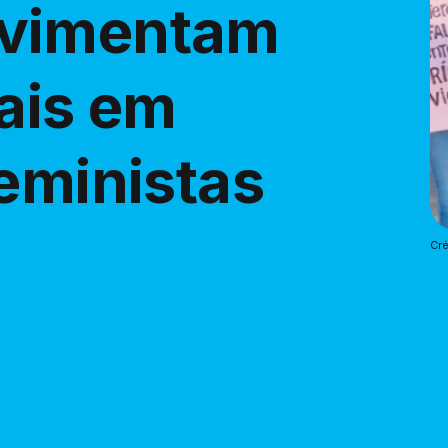
ovimentam
iais em
feministas
Cré