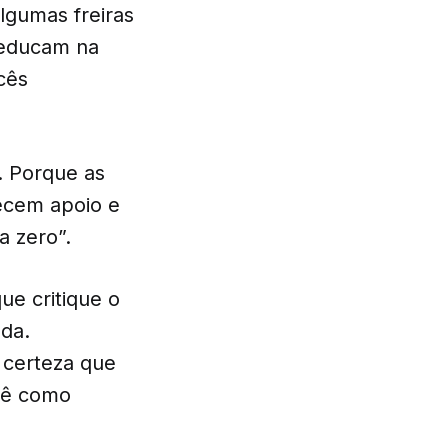
lgumas freiras
 educam na
cês
. Porque as
ecem apoio e
a zero”.
ue critique o
da.
 certeza que
cê como