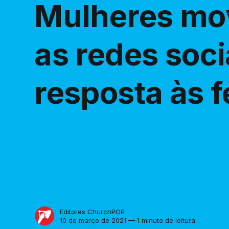
Mulheres m
as redes soc
resposta às 
Editores ChurchPOP
10 de março de 2021 — 1 minuto de leitura