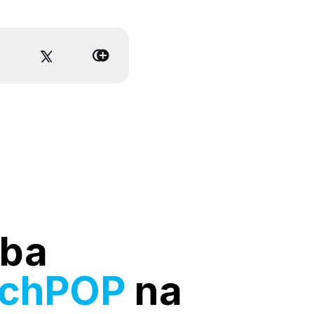
ba
rchPOP
na