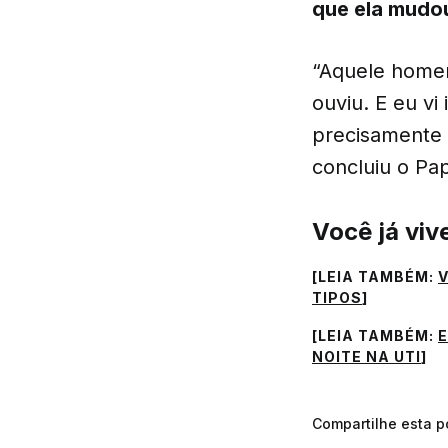
que ela mudou
“Aquele homem
ouviu. E eu vi
precisamente 
concluiu o Pa
Você já viv
[LEIA TAMBÉM:
V
TIPOS
]
[LEIA TAMBÉM:
E
NOITE NA UTI
]
Compartilhe esta 