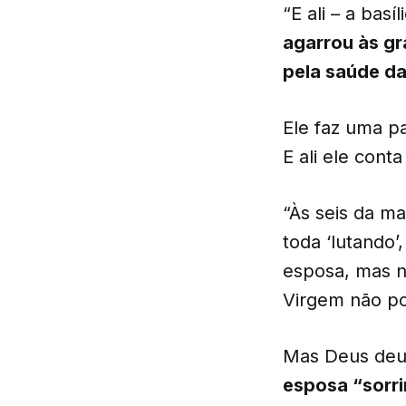
“E ali – a bas
agarrou às gr
pela saúde da
Ele faz uma p
E ali ele cont
“Às seis da ma
toda ‘lutando
esposa, mas nã
Virgem não po
Mas Deus deu 
esposa “sorri