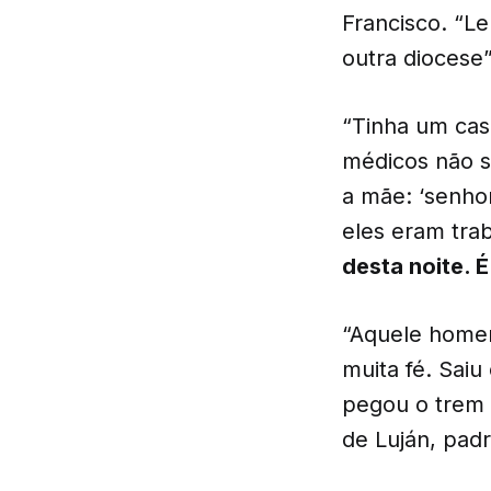
Francisco. “L
outra diocese”
“Tinha um cas
médicos não sa
a mãe: ‘senhor
eles eram trab
desta noite. 
“Aquele homem
muita fé. Saiu
pegou o trem 
de Luján, padr