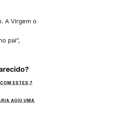
. A Virgem o
i
o pai”,
arecido?
 COM ESTES 7
ARIA AGIU UMA