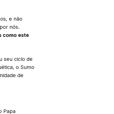
os, e não
por nós.
as como este
u seu ciclo de
uética, o Sumo
unidade de
 o Papa