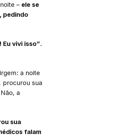
 noite –
ele se
m, pedindo
 Eu vivi isso”
.
irgem: a noite
, procurou sua
 Não, a
rou sua
médicos falam