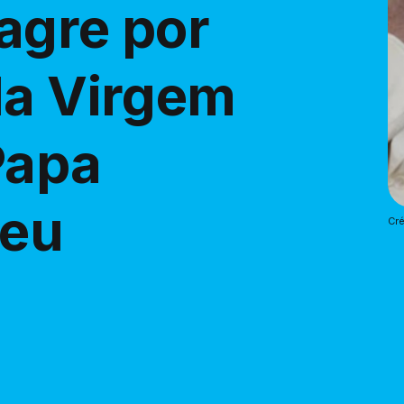
lagre por
da Virgem
Papa
veu
Cré