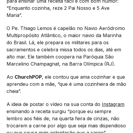
para ensinar uma receita fácil e com bom humor:
“Enquanto cozinha, reze 2 Pai Nosso e 5 Ave
Maria”.
O Pe. Thiago Lemos é capelão no Navio Aeródromo
Multipropósito Atlântico, o maior navio da Marinha
do Brasil. Lá, ele prepara os militares para os
sacramentos e celebra missa todos os dias, até em
alto mar. Ele também coopera na Paróquia São
Marcelino Champagnat, na Barra Olímpica (RJ).
Ao
ChurchPOP
, ele contou que ama cozinhar e que
aprendeu com a mãe, “que é uma cozinheira de mão
cheia”.
A ideia de postar o vídeo na sua conta do
Instagram
ensinando a receita surgiu “porque eu sempre
lembro aos fiéis de, na quarta feira de cinzas, não
trocarem a carne por algo que seja mais dispendioso
ou que causa mais ostentação que a carne”.