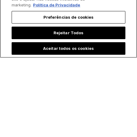
marketing.
Política de Privacidade
Preferências de cookies
Rejeitar Todos
Aceitar todos os cookies
Padre batiza bebê
Menina emociona ao
prematura às
contar que "Maria,
pressas e vídeo
mãe de Jesus" a
comove a internet
visitou durante