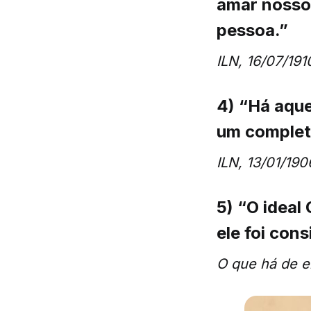
amar nosso
pessoa.”
ILN, 16/07/191
4) “Há aque
um completo
ILN, 13/01/190
5) “O ideal
ele foi cons
O que há de e