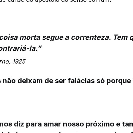
oisa morta segue a correnteza. Tem q
ontrariá-la.”
no, 1925
s não deixam de ser falácias só porque
a nos diz para amar nosso próximo e t