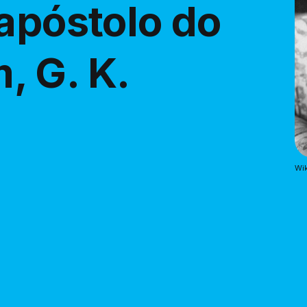
 apóstolo do
 G. K.
Wik