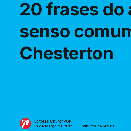
20 frases do
senso comum,
Chesterton
Editores ChurchPOP
10 de março de 2017 — 3 minutos de leitura