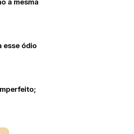
são a mesma
a esse ódio
imperfeito;