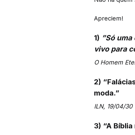
Apreciem!
1)
”Só uma c
vivo para c
O Homem Eter
2) “Falácia
moda.”
ILN, 19/04/30
3) “A Bíbli