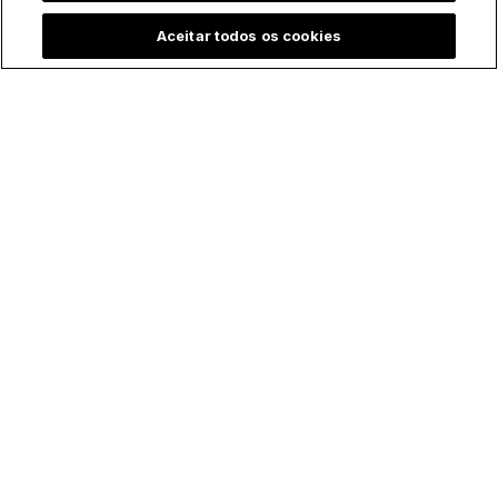
Aceitar todos os cookies
Artigos
Fé
Ciência
Polilaminina: a proteína com
formato de cruz que está
mudando a medicina
“A fé e a razão são como duas asas com as quais o
espírito humano se eleva para a contemplação da
verdade.” (FR §1)