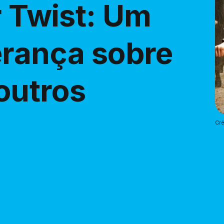
r Twist: Um
erança sobre
 outros
Cré