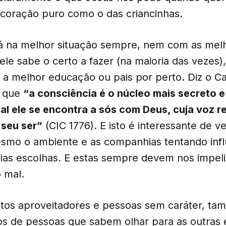
oração puro como o das criancinhas.
tá na melhor situação sempre, nem com as mel
le sabe o certo a fazer (na maioria das vezes)
o a melhor educação ou pais por perto. Diz o C
a que
“a consciência é o núcleo mais secreto e
l ele se encontra a sós com Deus, cuja voz r
 seu ser”
(CIC 1776). E isto é interessante de ve
esmo o ambiente e as companhias tentando influ
ias escolhas. E estas sempre devem nos impelir
 mal.
tos aproveitadores e pessoas sem caráter, t
s de pessoas que sabem olhar para as outras 