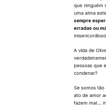
que ninguém m
uma alma este
sempre espera
erradas ou m
misericordios
A vida de Oli
verdadeiramen
pessoas que e
condenar?
Se somos tão
ato de amor a
fazem mal… ma