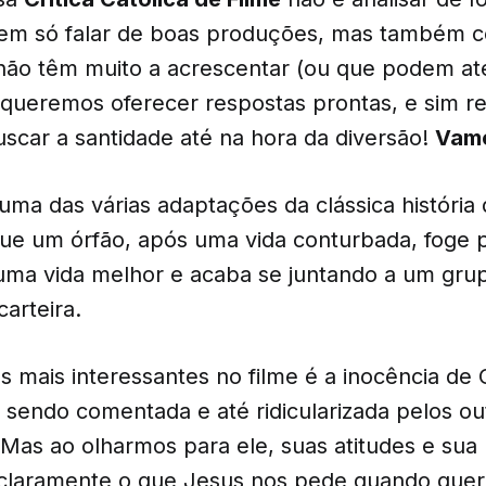
 nem só falar de boas produções, mas também 
não têm muito a acrescentar (ou que podem até
 queremos oferecer respostas prontas, e sim r
uscar a santidade até na hora da diversão!
Vamo
 uma das várias adaptações da clássica história
ue um órfão, após uma vida conturbada, foge 
ma vida melhor e acaba se juntando a um gru
arteira.
 mais interessantes no filme é a inocência de O
sendo comentada e até ridicularizada pelos ou
Mas ao olharmos para ele, suas atitudes e sua
claramente o que Jesus nos pede quando quer