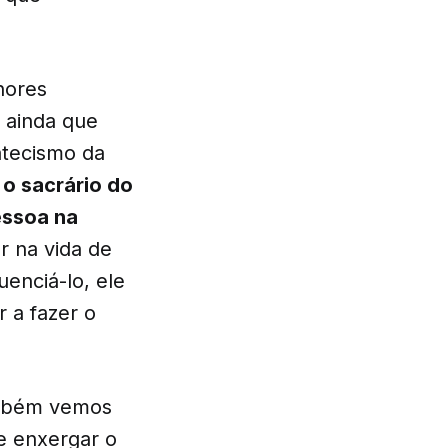
hores
, ainda que
atecismo da
 o sacrário do
essoa na
r na vida de
enciá-lo, ele
 a fazer o
ambém vemos
e enxergar o