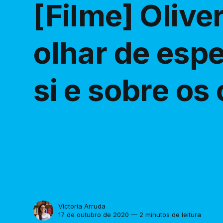
[Filme] Olive
olhar de esp
si e sobre os
Victoria Arruda
17 de outubro de 2020 — 2 minutos de leitura