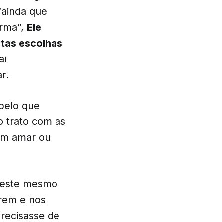
“ainda que
orma”,
Ele
ntas escolhas
ai
r.
pelo que
o trato com as
em amar ou
 este mesmo
erem e nos
recisasse de