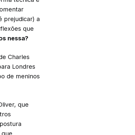
comentar
 prejudicar) a
eflexões que
s nessa?
 de Charles
para Londres
po de meninos
liver, que
tros
 postura
 que