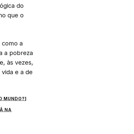
lógica do
no que o
, como a
a a pobreza
e, às vezes,
vida e a de
 O MUNDO?
]
TÃ NA