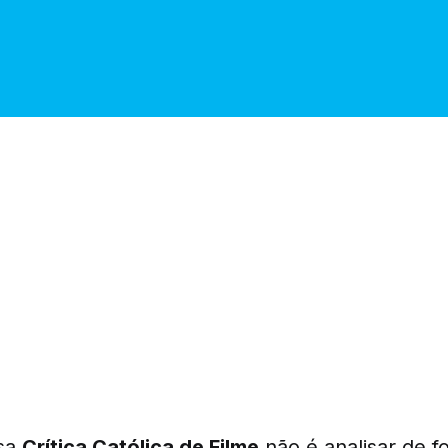
ssa
Crítica Católica de Filme
não é analisar de f