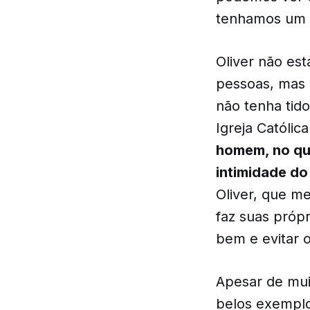
tenhamos um c
Oliver não es
pessoas, mas e
não tenha tid
Igreja Católic
homem, no qua
intimidade do
Oliver, que m
faz suas própr
bem e evitar o
Apesar de mui
belos exemplo