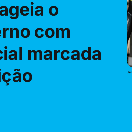
ageia o
terno com
ial marcada
dição
Div