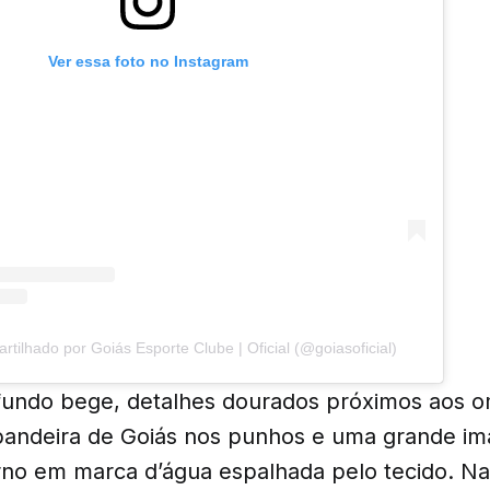
Ver essa foto no Instagram
tilhado por Goiás Esporte Clube | Oficial (@goiasoficial)
undo bege, detalhes dourados próximos aos om
bandeira de Goiás nos punhos e uma grande i
erno em marca d’água espalhada pelo tecido. N