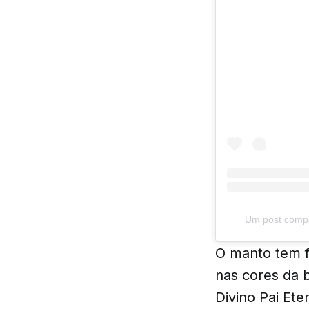
Um post compar
O manto tem f
nas cores da 
Divino Pai Et