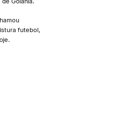
 de Goiânia.
 chamou
istura futebol,
oje.