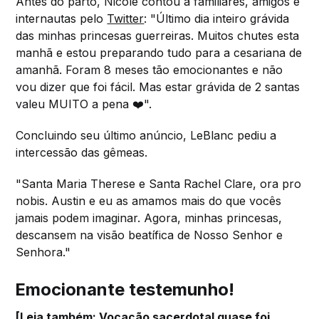
Antes do parto, Nicole contou a familiares, amigos e
internautas pelo
Twitter
: "Último dia inteiro grávida
das minhas princesas guerreiras. Muitos chutes esta
manhã e estou preparando tudo para a cesariana de
amanhã. Foram 8 meses tão emocionantes e não
vou dizer que foi fácil. Mas estar grávida de 2 santas
valeu MUITO a pena ❤️".
Concluindo seu último anúncio, LeBlanc pediu a
intercessão das gêmeas.
"Santa Maria Therese e Santa Rachel Clare, ora pro
nobis. Austin e eu as amamos mais do que vocês
jamais podem imaginar. Agora, minhas princesas,
descansem na visão beatífica de Nosso Senhor e
Senhora."
Emocionante testemunho!
[Leia também:
Vocação sacerdotal quase foi