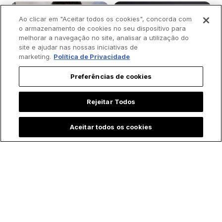
Ao clicar em "Aceitar todos os cookies", concorda com
o armazenamento de cookies no seu dispositivo para
melhorar a navegação no site, analisar a utilização do
site e ajudar nas nossas iniciativas de
marketing.
Política de Privacidade
Preferências de cookies
Rejeitar Todos
Aceitar todos os cookies
Padre batiza bebê
Menina emociona ao
prematura às
contar que "Maria,
pressas e vídeo
mãe de Jesus" a
comove a internet
visitou durante
internação na UTI:
"Ela foi correndo me